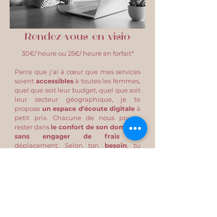
Rendez-vous en visio
30€/ heure ou 25€/ heure en forfait*
Parce que j'ai à cœur que mes services
soient
accessibles
à toutes les femmes,
quel que soit leur budget, quel que soit
leur secteur géographique, je te
propose
un espace d'écoute digitale
à
petit prix. Chacune de nous pourra
rester dans
le confort de son domicile
,
sans engager de frais
de
déplacement. Selon ton
besoin
, tu
peux choisir de prendre
1 ou plusieurs
RDV de 1 ou 2 heures
.
*tarif en forfait à partir de 2 prestations réservées,
remise appliquée au paiement du dernier RDV.
APPEL DECOUVERTE