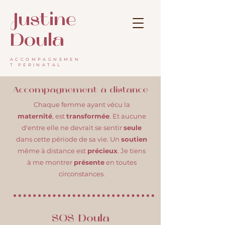
Justine
Doula
ACCOMPAGNEMEN
T PERINATAL
Accompagnement à distance
Chaque femme ayant vécu la
maternité
, est
transformée
. Et aucune
d'entre elle ne devrait se sentir
seule
dans cette période de sa vie. Un
soutien
même à distance est
précieux
. Je tiens
à me montrer
présente
en toutes
circonstances.
SOS Doula