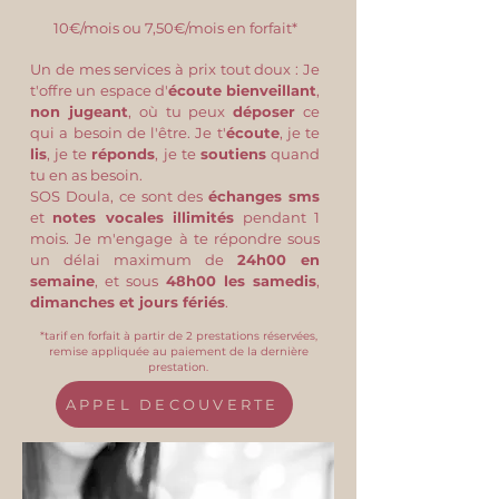
10€/mois ou 7,50€/mois en forfait*
Un de mes services à prix tout doux : Je
t'offre un espace d'
écoute bienveillant
,
non jugeant
, où tu peux
déposer
ce
qui a besoin de l'être. Je t'
écoute
, je te
lis
, je te
réponds
, je te
soutiens
quand
tu en as besoin.
SOS Doula, ce sont des
échanges sms
et
notes vocales illimités
pendant 1
mois. Je m'engage à te répondre sous
un délai maximum de
24h00 en
semaine
, et sous
48h00 les samedis
,
dimanches et jours fériés
.
*tarif en forfait à partir de 2 prestations réservées,
remise appliquée au paiement de la dernière
prestation.
APPEL DECOUVERTE